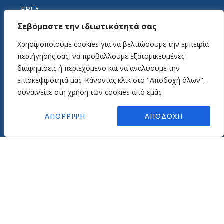
ΕΡΓΑ
Σεβόμαστε την ιδιωτικότητά σας
Αμερικάνικος Στρατός
Αμερικάνικο Ναυτικό
Χρησιμοποιούμε cookies για να βελτιώσουμε την εμπειρία
Δημόσια έργα
περιήγησής σας, να προβάλλουμε εξατομικευμένες
Ιδιωτικά Έργα
διαφημίσεις ή περιεχόμενο και να αναλύουμε την
Real Estate
επισκεψιμότητά μας. Κάνοντας κλικ στο "Αποδοχή όλων",
συναινείτε στη χρήση των cookies από εμάς.
ΥΠΟΔΟΜΕΣ
ΑΠΟΡΡΙΨΗ
ΑΠΟΔΟΧΗ
Εγκαταστάσεις
Εξοπλισμός
Εργαστήρια Δοκιμών