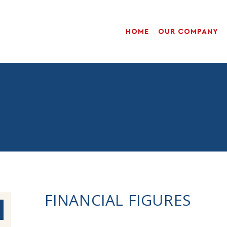
HOME
OUR COMPANY
HOME
OUR COMPANY
AREAS OF EXPERTISE
FACILITIES
CONTACT
FINANCIAL FIGURES